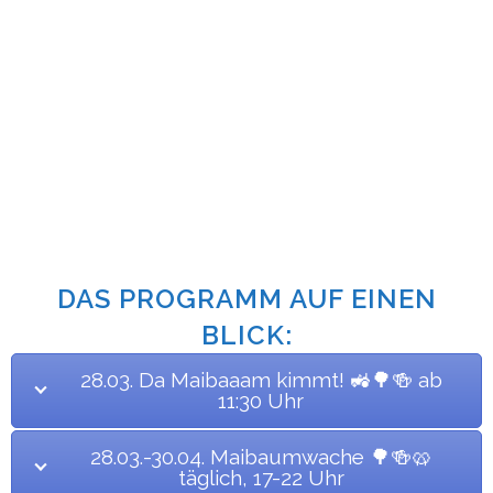
DAS PROGRAMM AUF EINEN
BLICK:
28.03. Da Maibaaam kimmt! 🚜🌳🍻 ab
11:30 Uhr
28.03.-30.04. Maibaumwache 🌳🍻🥨
täglich, 17-22 Uhr