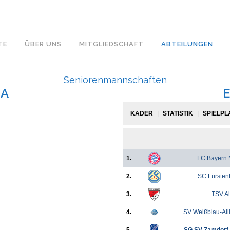
TE
ÜBER UNS
MITGLIEDSCHAFT
ABTEILUNGEN
Seniorenmannschaften
 A
KADER
|
STATISTIK
|
SPIELPL
1.
FC Bayern
2.
SC Fürsten
3.
TSV Al
4.
SV Weißblau-Al