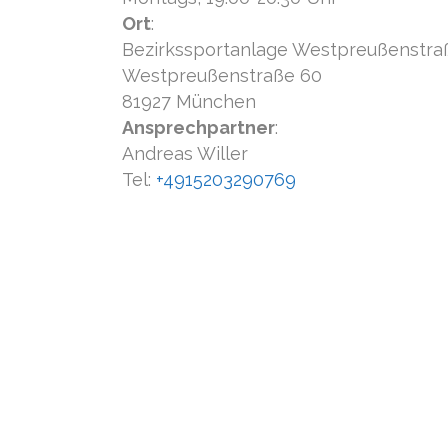
Ort
:
Bezirkssportanlage Westpreußenstra
Westpreußenstraße 60
81927 München
Ansprechpartner
:
Andreas Willer
Tel:
+4915203290769
SV HELIOS-DAGLFING E.V.
Westpreußenstr. 60
81927 München
Telefon:
089 – 93 03 761
Email:
info@helios-daglfing.de