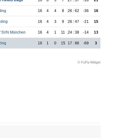
 Helios Daglf
16
6
3
7
27 : 37
-10
21
ding
16
4
4
8
26 : 62
-36
16
ding
16
4
3
9
26 : 47
-21
15
 / SVN München
16
4
1
11
24 : 38
-14
13
zing
16
1
0
15
17 : 86
-69
3
© FuPa-Widget