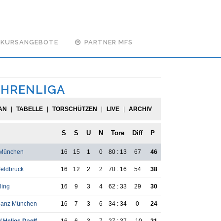
KURSANGEBOTE
PARTNER MFS
EHRENLIGA
AN
|
TABELLE
|
TORSCHÜTZEN
|
LIVE
|
ARCHIV
S
S
U
N
Tore
Diff
P
 München
16
15
1
0
80 : 13
67
46
feldbruck
16
12
2
2
70 : 16
54
38
ling
16
9
3
4
62 : 33
29
30
lianz München
16
7
3
6
34 : 34
0
24