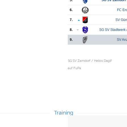
5.
SG SV Zamdorf /
6.
FC Er
7.
SV Gün
8.
SG SV Stadtwerk
9.
SV An
SG SV Zamdorf / Helios Daglf
auf FuPa
Training