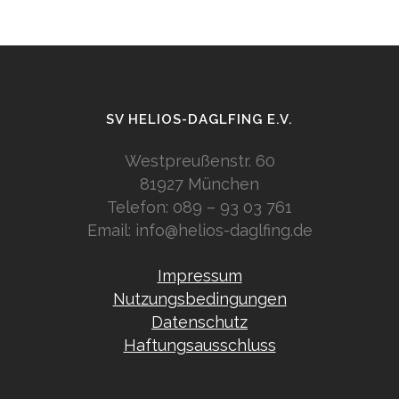
SV HELIOS-DAGLFING E.V.
Westpreußenstr. 60
81927 München
Telefon:
089 – 93 03 761
Email:
info@helios-daglfing.de
Impressum
Nutzungsbedingungen
Datenschutz
Haftungsausschluss